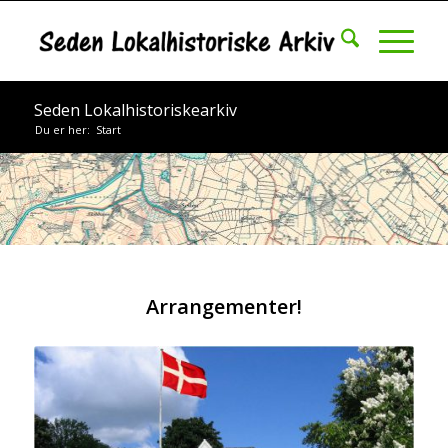
Seden Lokalhistoriskearkiv
Du er her:
Start
Arrangementer!