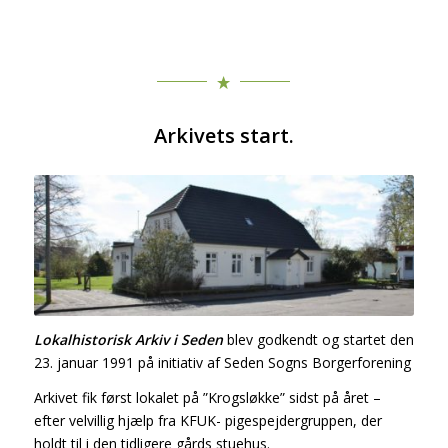
Arkivets start.
Lokalhistorisk Arkiv i Seden
blev godkendt og startet den
23. januar 1991 på initiativ af Seden Sogns Borgerforening
Arkivet fik først lokalet på ”Krogsløkke” sidst på året –
efter velvillig hjælp fra KFUK- pigespejdergruppen, der
holdt til i den tidligere gårds stuehus.