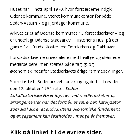
Huset har – indtil april 1970, hvor forstæderne indgik i
Odense kommune, været kommunekontor for både
Seden-Aasum – og Fjordager kommune.
Arkivet er et af Odense kommunes 15 forstadsarkiver – og
er underlagt Odense Stadsarkiv i ”Historiens Hus” på det
gamle Skt. Knuds Kloster ved Domkirken og Flakhaven.
Forstadsarkiverne drives alene med frivillige og ulønnede
medarbejdere, men støttes både fagligt og
økonomisk indenfor Stadsarkivets årlige rammebevillinger.
Som støtte til Sedenarkivets udvikling og drift, – blev der
den 12. oktober 1994 stiftet
Seden
Lokalhistoriske Forening,
der ved medlemskaber og
arrangementer har det formål, at være den katalysator
som skal sikre, at arkivdriftens økonomiske fundament
og engagement kan fastholdes i mange år fremover.
Klik på linket til de øvrige sider.