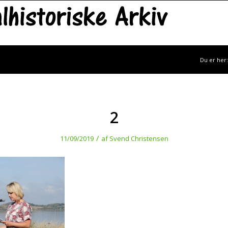
Du er her:
2
/
11/09/2019
af
Svend Christensen