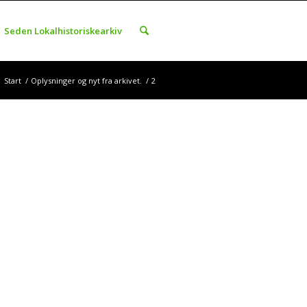
Seden Lokalhistoriskearkiv
Start
/
Oplysninger og nyt fra arkivet.
/
2