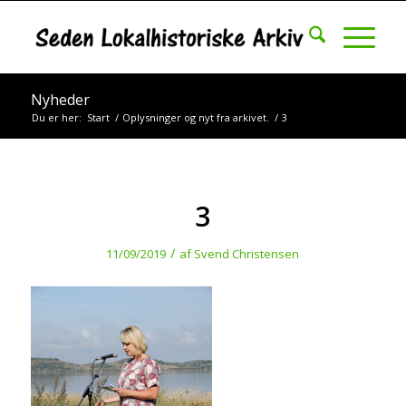
Nyheder
Du er her:
Start
/
Oplysninger og nyt fra arkivet.
/
3
3
/
11/09/2019
af
Svend Christensen