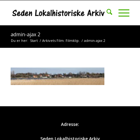
admin-ajax 2
Du er her:
Start
/
Arkivets Film. Filmklip.
/
admin-ajax 2
Adresse:
Seden Lokalhistoriske Arkiv