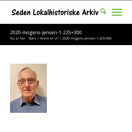
2020-mogens-jensen-1-225×300
Du er her:
Start
/
Hvem er vi?
/
2020-mogens-jensen-1-225×300