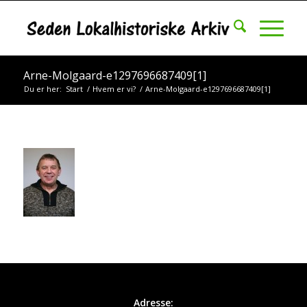
Arne-Molgaard-e1297696687409[1]
Du er her:
Start
/
Hvem er vi?
/
Arne-Molgaard-e1297696687409[1]
Adresse: