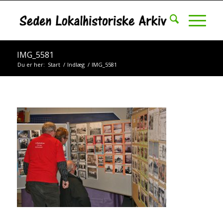
IMG_5581
Du er her:
Start
/
Indlæg
/
IMG_5581