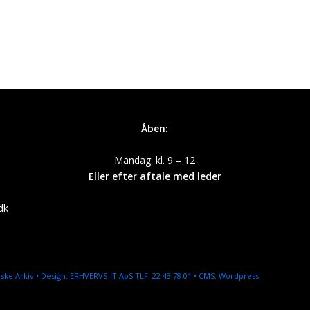
Åben:
Mandag: kl. 9 – 12
Eller efter aftale med leder
dk
ske Arkiv • Design:
ERHVERVS-IT ApS TLF. 22 43 78 01
• CMS: Wordpress