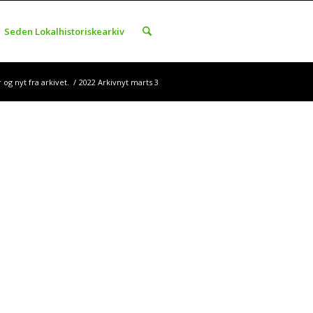
Seden Lokalhistoriskearkiv
og nyt fra arkivet.
/
2022 Arkivnyt marts 3