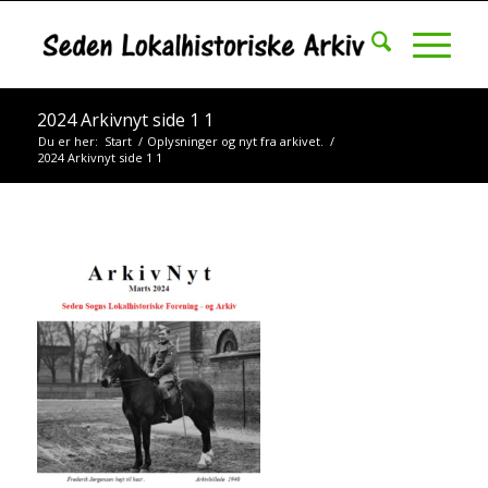
2024 Arkivnyt side 1 1
Du er her:
Start
/
Oplysninger og nyt fra arkivet.
/
2024 Arkivnyt side 1 1