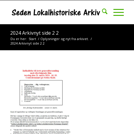
2024 Arkivnyt side 2 2
Du er her:
Start
/
Oplysninger og nyt fra arkivet.
/
2024 Arkivnyt side 2 2