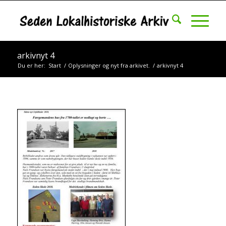
arkivnyt 4
Du er her:
Start
/
Oplysninger og nyt fra arkivet.
/
arkivnyt 4